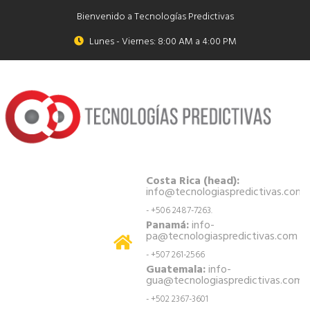
Bienvenido a Tecnologías Predictivas
Lunes - Viernes: 8:00 AM a 4:00 PM
Costa Rica (head):
info@tecnologiaspredictivas.com
- +506 2487-7263.
Panamá:
info-
pa@tecnologiaspredictivas.com
- +507 261-2566
Guatemala:
info-
gua@tecnologiaspredictivas.com
- +502 2367-3601