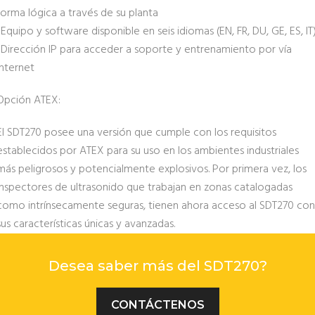
forma lógica a través de su planta
-Equipo y software disponible en seis idiomas (EN, FR, DU, GE, ES, IT
-Dirección IP para acceder a soporte y entrenamiento por vía
internet
Opción ATEX:
El SDT270 posee una versión que cumple con los requisitos
establecidos por ATEX para su uso en los ambientes industriales
más peligrosos y potencialmente explosivos. Por primera vez, los
inspectores de ultrasonido que trabajan en zonas catalogadas
como intrínsecamente seguras, tienen ahora acceso al SDT270 con
sus características únicas y avanzadas.
Desea saber más del SDT270?
CONTÁCTENOS