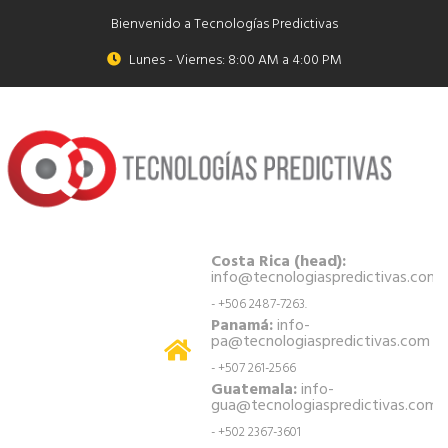
Bienvenido a Tecnologías Predictivas
Lunes - Viernes: 8:00 AM a 4:00 PM
Costa Rica (head):
info@tecnologiaspredictivas.com
- +506 2487-7263.
Panamá:
info-
pa@tecnologiaspredictivas.com
- +507 261-2566
Guatemala:
info-
gua@tecnologiaspredictivas.com
- +502 2367-3601